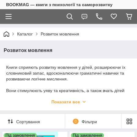
BOOKMAG — книги з психології та саморозвитку
Каталог
Розвиток мовлення
Розвиток мовлення
Книги сприяють розвитку мовлення у дітей, розширюючи їх
словниковий запас, вдосконалюючи граматичні навички та
розвиваючи логічне мислення.
Вони стимулюють уяву та креативність, а також вчать дітей
виражати свої думки та почуття.
Показати все
Читання збагачує їх світогляд і розширює кругозір, що
допомагає їм краще розуміти себе та світ навколо.
Сортування
0
Фільтри
Під замовлення
Під замовлення