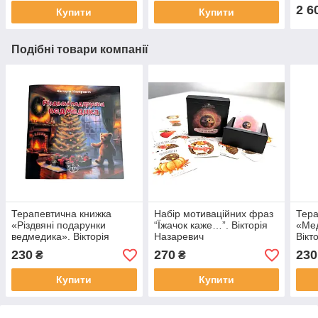
2 6
Купити
Купити
Подібні товари компанії
Терапевтична книжка
Набір мотиваційних фраз
Тера
«Різдвяні подарунки
“Їжачок каже…”. Вікторія
«Мед
ведмедика». Вікторія
Назаревич
Вікт
Назаревич
230
270
230
₴
₴
Купити
Купити