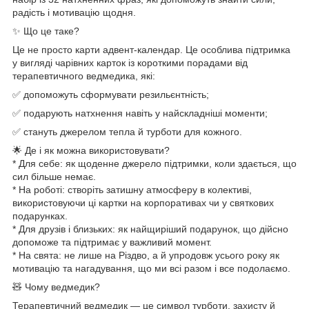
радість і мотивацію щодня.
✨ Що це таке?
Це не просто карти адвент-календар. Це особлива підтримка
у вигляді чарівних карток із короткими порадами від
терапевтичного ведмедика, які:
✅ допоможуть сформувати резильєнтність;
✅ подарують натхнення навіть у найскладніші моменти;
✅ стануть джерелом тепла й турботи для кожного.
🌟 Де і як можна використовувати?
* Для себе: як щоденне джерело підтримки, коли здається, що
сил більше немає.
* На роботі: створіть затишну атмосферу в колективі,
використовуючи ці картки на корпоративах чи у святкових
подарунках.
* Для друзів і близьких: як найщиріший подарунок, що дійсно
допоможе та підтримає у важливий момент.
* На свята: не лише на Різдво, а й упродовж усього року як
мотивацію та нагадування, що ми всі разом і все подолаємо.
🧸 Чому ведмедик?
Терапевтичний ведмедик — це символ турботи, захисту й