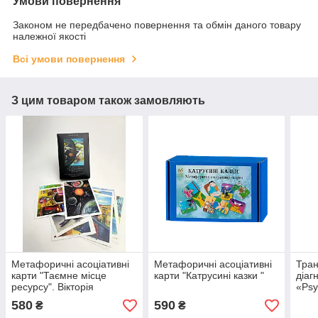
Умови повернення
Законом не передбачено повернення та обмін даного товару
належної якості
Всі умови повернення
З цим товаром також замовляють
Метафоричні асоціативні
Метафоричні асоціативні
Тра
карти "Таємне місце
карти "Катрусині казки "
діаг
ресурсу". Вікторія
«Psy
Назаревич
580
590
₴
₴