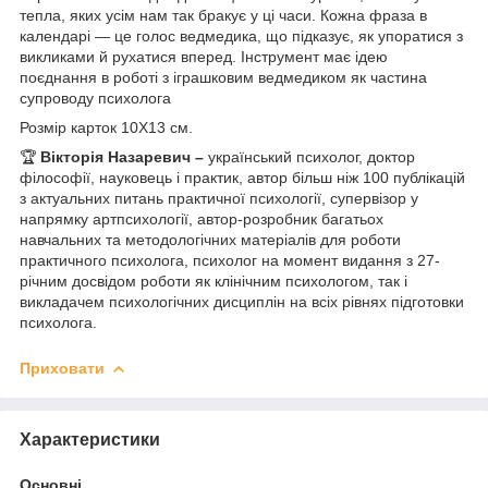
тепла, яких усім нам так бракує у ці часи. Кожна фраза в
календарі — це голос ведмедика, що підказує, як упоратися з
викликами й рухатися вперед. Інструмент має ідею
поєднання в роботі з іграшковим ведмедиком як частина
супроводу психолога
Розмір карток 10Х13 см.
🏆
Вікторія Назаревич
–
український психолог, доктор
філософії, науковець і практик, автор більш ніж 100 публікацій
з актуальних питань практичної психології, супервізор у
напрямку артпсихології, автор-розробник багатьох
навчальних та методологічних матеріалів для роботи
практичного психолога, психолог на момент видання з 27-
річним досвідом роботи як клінічним психологом, так і
викладачем психологічних дисциплін на всіх рівнях підготовки
психолога.
Приховати
Характеристики
Основні