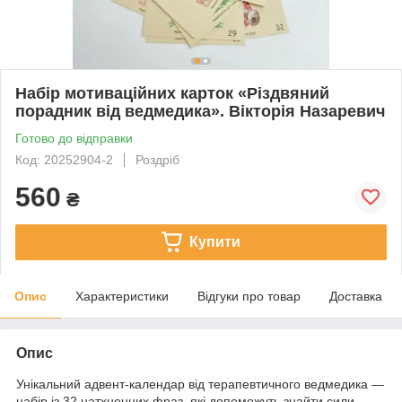
Набір мотиваційних карток «Різдвяний
порадник від ведмедика». Вікторія Назаревич
Готово до відправки
Код: 20252904-2
Роздріб
560
₴
Купити
Опис
Характеристики
Відгуки про товар
Доставка
Опис
Унікальний адвент-календар від терапевтичного ведмедика —
набір із 32 натхненних фраз, які допоможуть знайти сили,