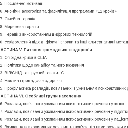
5. Посилення мотивації
6. Анонімні алкоголіки та фасилітація програмами «12 кроків»
7. Сімейна терапія
8. Мережева терапія
9. Терапії з використанням цифрових технологій
0. Усвідомлений підхід, фізичні вправи та інші альтернативні мето
ЧАСТИНА V. Питання громадського здоров’я
1. Опіоїдна криза в США
2. Політика щодо канабісу та його вживання
3. ВІЛ/СНІД та вірусний гепатит С
4. Нікотин і громадське здоров’я
5. Профілактика розладів, пов’язаних із уживанням психоактивних
ЧАСТИНА VI. Особливі групи населення
6. Розлади, пов’язані з уживанням психоактивних речовин у жінок
7. Розлади, пов’язані з уживанням психоактивних речовин у підліткі
8. Розлади, пов’язані з уживанням психоактивних речовин у пацієнт
9. Вживання психоактивних речовин та пов’язані з ними розлади у