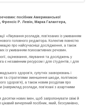
 речовин: посібник Американської
і, Френсіс Р. Левін, Марка Галантера,
ії «Лікування розладів, пов’язаних із уживанням
нового головного редактора. Колектив повністю
формацію про найсучасніші дослідження, а також
аних із уживанням психоактивних речовин.
гії, оцінювання, лікування та досліджень у
га є незамінним ресурсом і для студентів, і для
мадського здоров’я, супутніх захворювань і
ння та стратегіями зменшення шкоди, політикою
ого здоров’я), а також новим розділам про
и (наприклад розлади, пов’язані з азартними
ся десятки нових імен, щоб запропонувати свіжі й
и цікавий вичерпний посібник, який, безсумнівно,