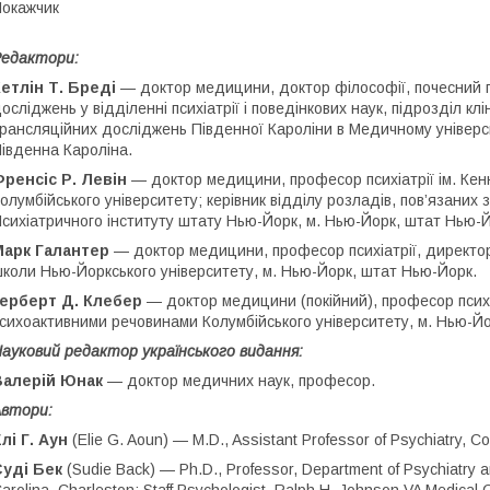
окажчик
едактори:
етлін Т. Бреді
— доктор медицини, доктор філософії, почесний п
осліджень у відділенні психіатрії і поведінкових наук, підрозділ клін
рансляційних досліджень Південної Кароліни в Медичному універси
івденна Кароліна.
ренсіс Р. Левін
— доктор медицини, професор психіатрії ім. Кенн
олумбійського університету; керівник відділу розладів, пов’язаних
сихіатричного інституту штату Нью-Йорк, м. Нью-Йорк, штат Нью-Й
Марк Галантер
— доктор медицини, професор психіатрії, директор
коли Нью-Йоркського університету, м. Нью-Йорк, штат Нью-Йорк.
Герберт Д. Клебер
— доктор медицини (покійний), професор психі
сихоактивними речовинами Колумбійського університету, м. Нью-Й
ауковий редактор українського видання:
Валерій Юнак
— доктор медичних наук, професор.
втори:
лі Г. Аун
(Elie G. Aoun) — M.D., Assistant Professor of Psychiatry, C
Суді Бек
(Sudie Back) — Ph.D., Professor, Department of Psychiatry a