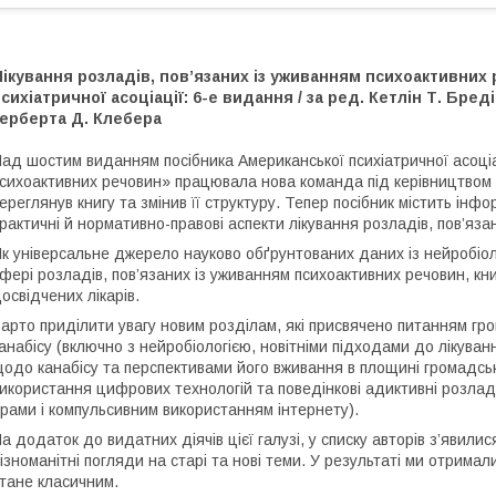
ікування розладів, пов’язаних із уживанням психоактивних
сихіатричної асоціації: 6-е видання / за ред. Кетлін Т. Бред
Герберта Д. Клебера
ад шостим виданням посібника Американської психіатричної асоціац
сихоактивних речовин» працювала нова команда під керівництвом 
ереглянув книгу та змінив її структуру. Тепер посібник містить ін
рактичні й нормативно-правові аспекти лікування розладів, пов’яз
к універсальне джерело науково обґрунтованих даних із нейробіоло
фері розладів, пов’язаних із уживанням психоактивних речовин, кни
освідчених лікарів.
арто приділити увагу новим розділам, які присвячено питанням гро
анабісу (включно з нейробіологією, новітніми підходами до лікува
одо канабісу та перспективами його вживання в площині громадськ
икористання цифрових технологій та поведінкові адиктивні розлад
грами і компульсивним використанням інтернету).
а додаток до видатних діячів цієї галузі, у списку авторів з’явили
ізноманітні погляди на старі та нові теми. У результаті ми отримал
тане класичним.