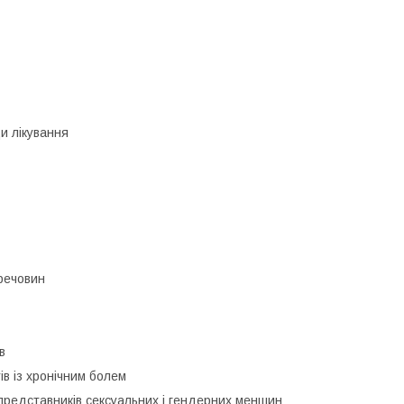
ди лікування
 речовин
в
ів із хронічним болем
 представників сексуальних і гендерних меншин