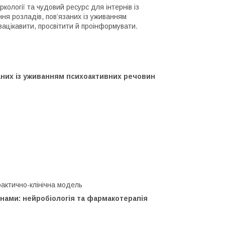
ркології та чудовий ресурс для інтернів із
ання розладів, пов’язаних із уживанням
зацікавити, просвітити й проінформувати.
аних із уживанням психоактивних речовин
рактично-клінічна модель
нами: нейробіологія та фармакотерапія