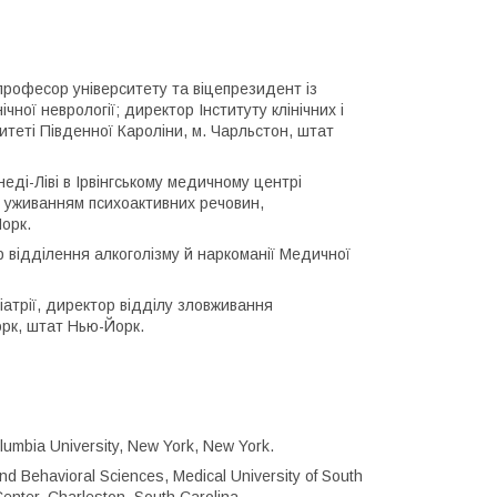
рофесор університету та віцепрезидент із
ічної неврології; директор Інституту клінічних і
теті Південної Кароліни, м. Чарльстон, штат
еді-Ліві в Ірвінгському медичному центрі
 з уживанням психоактивних речовин,
орк.
 відділення алкоголізму й наркоманії Медичної
атрії, директор відділу зловживання
орк, штат Нью-Йорк.
olumbia University, New York, New York.
nd Behavioral Sciences, Medical University of South