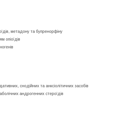
іоїдів, метадону та бупренорфіну
ям опіоїдів
ногенів
едативних, снодійних та анксіолітичних засобів
наболічних андрогенних стероїдів