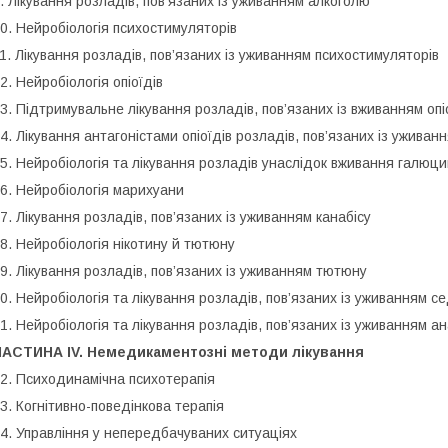
. Лікування розладів, пов’язаних із уживанням алкоголю
0. Нейробіологія психостимуляторів
1. Лікування розладів, пов’язаних із уживанням психостимуляторів
2. Нейробіологія опіоїдів
3. Підтримувальне лікування розладів, пов’язаних із вживанням оп
4. Лікування антагоністами опіоїдів розладів, пов’язаних із уживанн
5. Нейробіологія та лікування розладів унаслідок вживання галюци
6. Нейробіологія марихуани
7. Лікування розладів, пов’язаних із уживанням канабісу
8. Нейробіологія нікотину й тютюну
9. Лікування розладів, пов’язаних із уживанням тютюну
0. Нейробіологія та лікування розладів, пов’язаних із уживанням с
1. Нейробіологія та лікування розладів, пов’язаних із уживанням а
ЧАСТИНА IV. Немедикаментозні методи лікування
2. Психодинамічна психотерапія
3. Когнітивно-поведінкова терапія
4. Управління у непередбачуваних ситуаціях