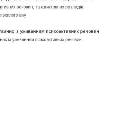
активних речовин, та адиктивних розладів
похилого віку
’язаних із уживанням психоактивних речовин
заних із уживанням психоактивних речовин