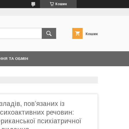
Кошик
Кошик
ННЯ ТА ОБМІН
зладів, пов’язаних із
сихоактивних речовин:
риканської психіатричної