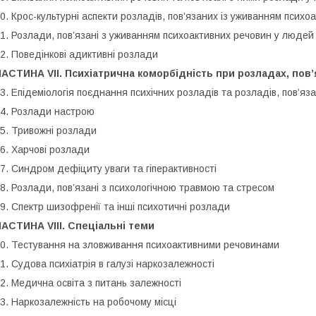
0. Крос-культурні аспекти розладів, пов’язаних із уживанням психо
1. Розлади, пов’язані з уживанням психоактивних речовин у людей 
2. Поведінкові адиктивні розлади
АСТИНА VII. Психіатрична коморбідність при розладах, пов
3. Епідеміологія поєднання психічних розладів та розладів, пов’я
4. Розлади настрою
5. Тривожні розлади
6. Харчові розлади
7. Синдром дефіциту уваги та гіперактивності
8. Розлади, пов’язані з психологічною травмою та стресом
9. Спектр шизофренії та інші психотичні розлади
АСТИНА VIII. Спеціальні теми
0. Тестування на зловживання психоактивними речовинами
1. Судова психіатрія в галузі наркозалежності
2. Медична освіта з питань залежності
3. Наркозалежність на робочому місці