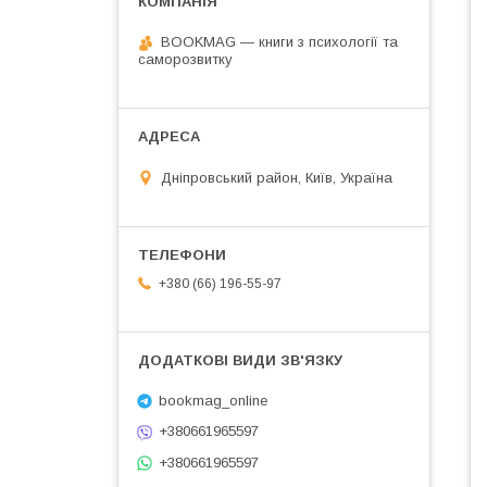
BOOKMAG — книги з психології та
саморозвитку
Дніпровський район, Київ, Україна
+380 (66) 196-55-97
bookmag_online
+380661965597
+380661965597