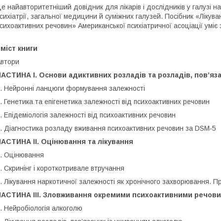
е найавторитетніший довідник для лікарів і дослідників у галузі на
сихіатрії, загальної медицини й суміжних галузей. Посібник «Лікув
сихоактивних речовин» Американської психіатричної асоціації уміє 
міст книги
втори
АСТИНА І. Основи адиктивних розладів та розладів, пов’яз
. Нейронні ланцюги формування залежності
. Генетика та епігенетика залежності від психоактивних речовин
. Епідеміологія залежності від психоактивних речовин
. Діагностика розладу вживання психоактивних речовин за DSM-5
АСТИНА II. Оцінювання та лікування
. Оцінювання
. Скринінг і короткотривале втручання
. Лікування наркотичної залежності як хронічного захворювання. П
ЧАСТИНА ІІІ. Зловживання окремими психоактивними речови
. Нейробіологія алкоголю