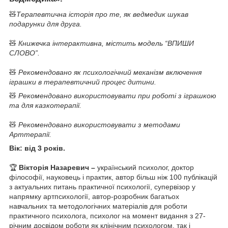
🧸
Терапевтична історія про те, як ведмедик шукав
подарунки для друга.
🧸
Книжечка інтерактивна, містить модель “ВПИШИ
СЛОВО”.
🧸
Рекомендовано як психологічний механізм включення
іграшки в терапевтичний процес дитини.
🧸
Рекомендовано використовувати при роботі з іграшкою
та для казкотерапії.
🧸
Рекомендовано використовувати з методами
Арттерапії.
Вік: від 3 років.
🏆
Вікторія Назаревич
–
український психолог, доктор
філософії, науковець і практик, автор більш ніж 100 публікацій
з актуальних питань практичної психології, супервізор у
напрямку артпсихології, автор-розробник багатьох
навчальних та методологічних матеріалів для роботи
практичного психолога, психолог на момент видання з 27-
річним досвідом роботи як клінічним психологом, так і