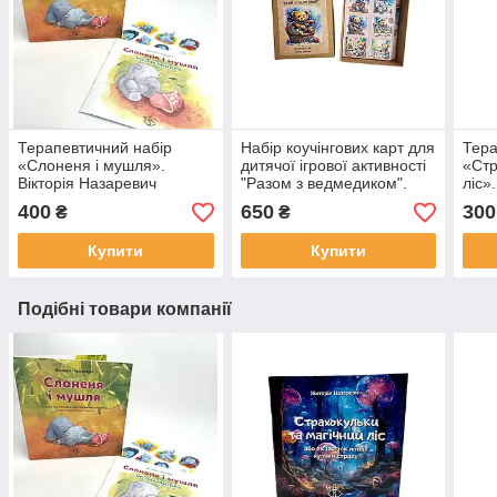
Терапевтичний набір
Набір коучінгових карт для
Тера
«Слоненя і мушля».
дитячої ігрової активності
«Стр
Вікторія Назаревич
"Разом з ведмедиком".
ліс»
Вікторія Назаревич
400
650
300
₴
₴
Купити
Купити
Подібні товари компанії