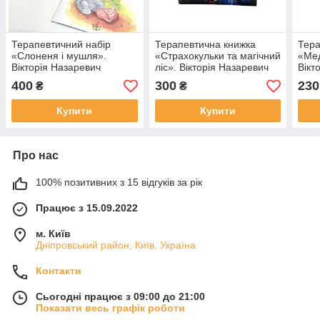
Терапевтичний набір
Терапевтична книжка
Тера
«Слоненя і мушля».
«Страхокульки та магічний
«Мед
Вікторія Назаревич
ліс». Вікторія Назаревич
Вікт
400
300
230
₴
₴
Купити
Купити
Про нас
100% позитивних з 15 відгуків за рік
Працює з 15.09.2022
м. Київ
Дніпровський район, Київ, Україна
Контакти
Сьогодні працює з 09:00 до 21:00
Показати весь графік роботи