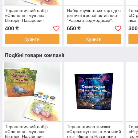
Терапевтичний набір
Набір коучінгових карт для
Тера
«Слоненя і мушля».
дитячої ігрової активності
«Стр
Вікторія Назаревич
"Разом з ведмедиком".
ліс»
Вікторія Назаревич
400
650
300
₴
₴
Купити
Купити
Подібні товари компанії
Терапевтичний набір
Терапевтична книжка
Тера
«Слоненя і мушля».
«Страхокульки та магічний
«Різ
Вікторія Назаревич
ліс». Вікторія Назаревич
ведм