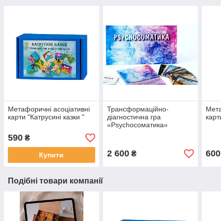
Метафоричні асоціативні
Трансформаційно-
Мета
карти "Катрусині казки "
діагностична гра
карт
«Psychoсоматика»
590
₴
2 600
600
₴
Купити
Подібні товари компанії