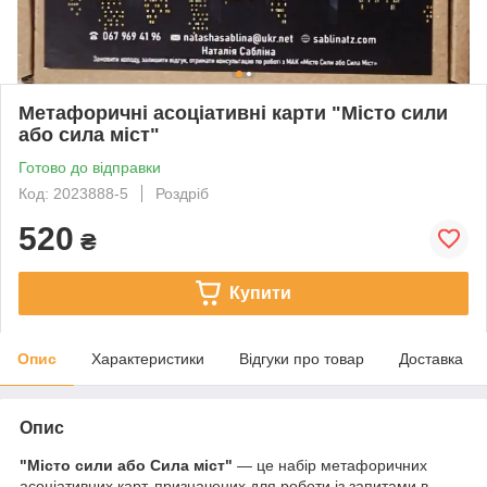
Метафоричні асоціативні карти "Місто сили
або сила міст"
Готово до відправки
Код: 2023888-5
Роздріб
520
₴
Купити
Опис
Характеристики
Відгуки про товар
Доставка
Опис
"Місто сили або Сила міст"
— це набір метафоричних
асоціативних карт, призначених для роботи із запитами в