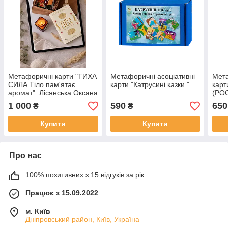
Метафоричні карти "ТИХА
Метафоричні асоціативні
Мета
СИЛА.Тіло пам'ятає
карти "Катрусині казки "
карт
аромат". Лісянська Оксана
(POC
(електронний формат)
Наз
1 000
590
650
₴
₴
Купити
Купити
Про нас
100% позитивних з 15 відгуків за рік
Працює з 15.09.2022
м. Київ
Дніпровський район, Київ, Україна