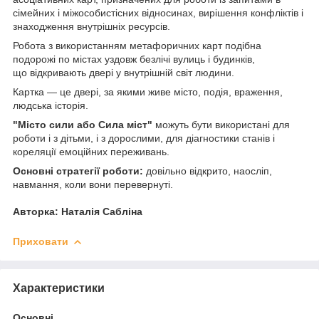
сімейних і міжособистісних відносинах, вирішення конфліктів і
знаходження внутрішніх ресурсів.
Робота з використанням метафоричних карт подібна
подорожі по містах уздовж безлічі вулиць і будинків,
що відкривають двері у внутрішній світ людини.
Картка — це двері, за якими живе місто, подія, враження,
людська історія.
"Місто сили або Сила міст"
можуть бути використані для
роботи і з дітьми, і з дорослими, для діагностики станів і
кореляції емоційних переживань.
Основні стратегії роботи:
довільно відкрито, наосліп,
навмання, коли вони перевернуті.
Авторка: Наталія Сабліна
Приховати
Характеристики
Основні