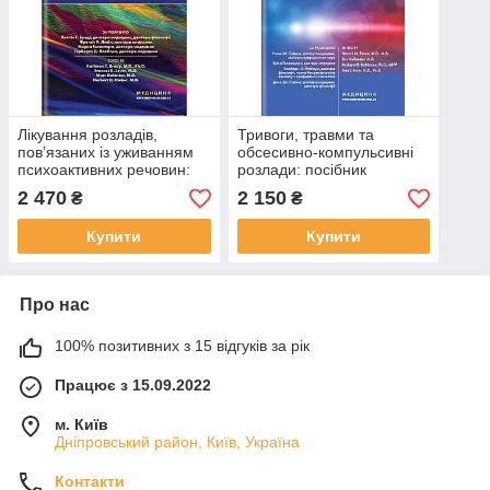
Лікування розладів,
Тривоги, травми та
пов’язаних із уживанням
обсесивно-компульсивні
психоактивних речовин:
розлади: посібник
посібник Американської
Американської
2 470
2 150
₴
₴
психіатричної асоціації: 6-
психіатричної асоціації: 3-
е видання
є видання
Купити
Купити
Про нас
100% позитивних з 15 відгуків за рік
Працює з 15.09.2022
м. Київ
Дніпровський район, Київ, Україна
Контакти