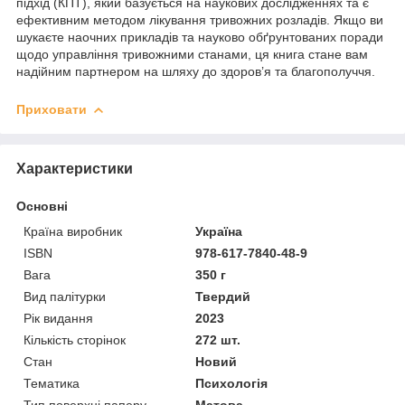
підхід (КПТ), який базується на наукових дослідженнях та є
ефективним методом лікування тривожних розладів. Якщо ви
шукаєте наочних прикладів та науково обґрунтованих поради
щодо управління тривожними станами, ця книга стане вам
надійним партнером на шляху до здоров’я та благополуччя.
Приховати
Характеристики
Основні
Країна виробник
Україна
ISBN
978-617-7840-48-9
Вага
350 г
Вид палітурки
Твердий
Рік видання
2023
Кількість сторінок
272 шт.
Стан
Новий
Тематика
Психологія
Тип поверхні паперу
Матова