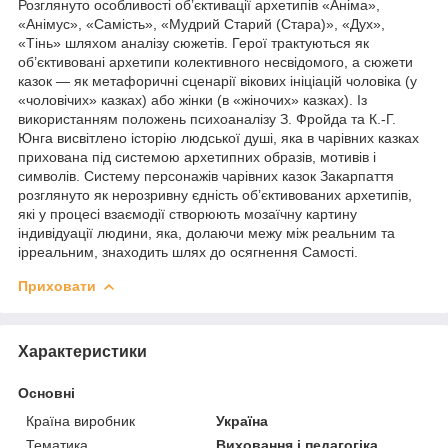
Розглянуто особливості об’єктивації архетипів «Аніма»,
«Анімус», «Самість», «Мудрий Старий (Стара)», «Дух»,
«Тінь» шляхом аналізу сюжетів. Герої трактуються як
об’єктивовані архетипи колективного несвідомого, а сюжети
казок — як метафоричні сценарії вікових ініціацій чоловіка (у
«чоловічих» казках) або жінки (в «жіночих» казках). Із
використанням положень психоаналізу З. Фройда та К.-Г.
Юнга висвітлено історію людської душі, яка в чарівних казках
прихована під системою архетипних образів, мотивів і
символів. Систему персонажів чарівних казок Закарпаття
розглянуто як нерозривну єдність об’єктивованих архетипів,
які у процесі взаємодії створюють мозаїчну картину
індивідуації людини, яка, долаючи межу між реальним та
ірреальним, знаходить шлях до осягнення Самості.
Приховати
Характеристики
Основні
Країна виробник
Україна
Тематика
Виховання і педагогіка