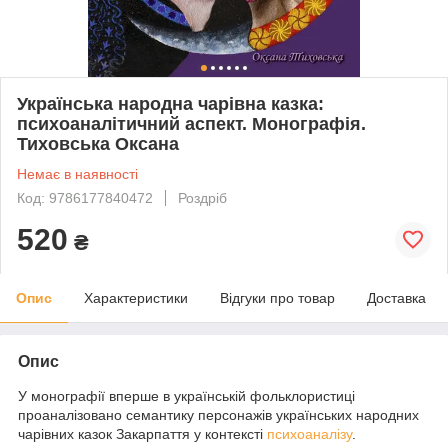
Українська народна чарівна казка:
психоаналітичний аспект. Монографія.
Тиховська Оксана
Немає в наявності
Код: 9786177840472
Роздріб
520
₴
Опис
Характеристики
Відгуки про товар
Доставка
Опис
У монографії вперше в українській фольклористиці
проаналізовано семантику персонажів українських народних
чарівних казок Закарпаття у контексті
психоаналізу
.