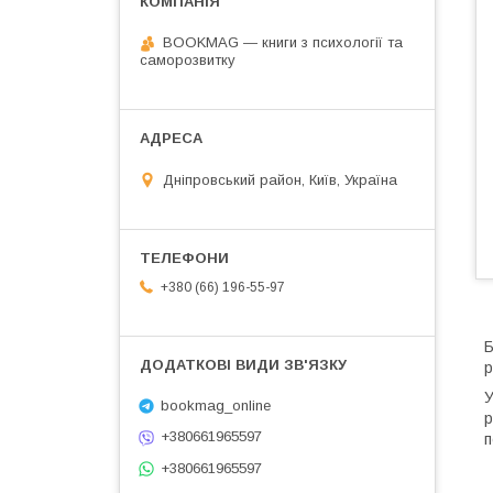
BOOKMAG — книги з психології та
саморозвитку
Дніпровський район, Київ, Україна
+380 (66) 196-55-97
Б
р
У
bookmag_online
р
+380661965597
п
+380661965597