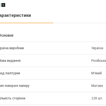
арактеристики
Основні
раїна виробник
Україна
ова видання
Російська
ид палітурки
М'який
ип поверхні паперу
Матова
ількість сторінок
128 шт.