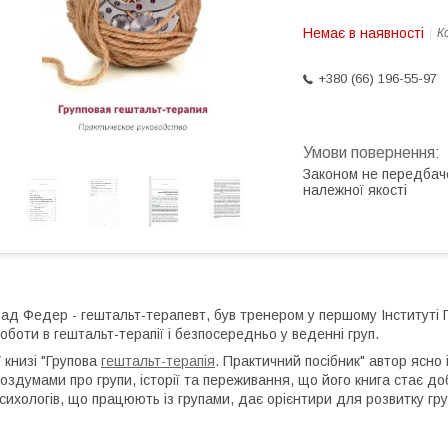
Немає в наявності
К
+380 (66) 196-55-97
Законом не передбач
належної якості
ад Федер - гештальт-терапевт, був тренером у першому Інституті 
оботи в гештальт-терапії і безпосередньо у веденні груп.
 книзі "Групова
гештальт-терапія
. Практичний посібник" автор ясно
оздумами про групи, історії та переживання, що його книга стає 
сихологів, що працюють із групами, дає орієнтири для розвитку гру