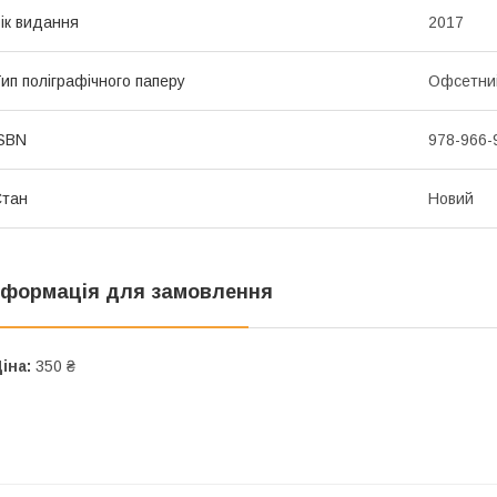
ік видання
2017
ип поліграфічного паперу
Офсетни
SBN
978-966-
Стан
Новий
нформація для замовлення
іна:
350 ₴