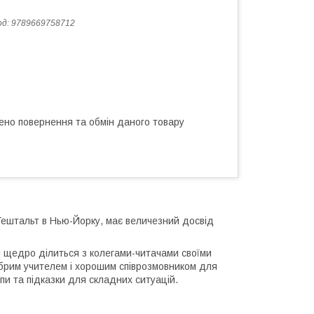
од:
9789669758712
ено повернення та обмін даного товару
Гештальт в Нью-Йорку, має величезний досвід
 і щедро ділиться з колегами-читачами своїми
добрим учителем і хорошим співрозмовником для
пи та підказки для складних ситуацій.