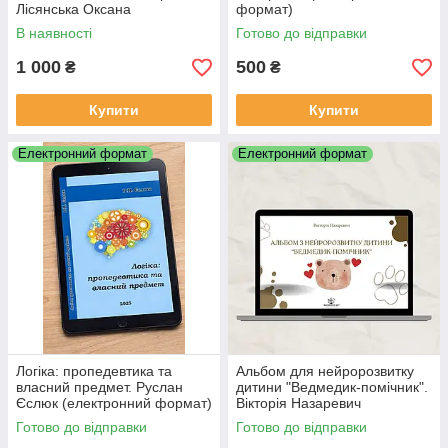
Лісянська Оксана
формат)
(електронний формат)
В наявності
Готово до відправки
1 000
500
₴
₴
Купити
Купити
Електронний формат
Електронний формат
Логіка: пропедевтика та
Альбом для нейророзвитку
власний предмет. Руслан
дитини "Ведмедик-помічник".
Єслюк (електронний формат)
Вікторія Назаревич
(електронний формат)
Готово до відправки
Готово до відправки