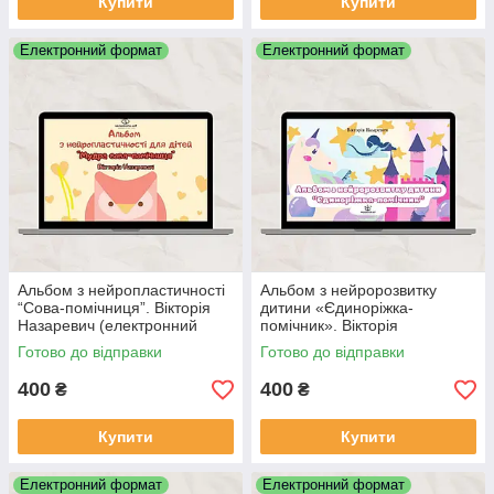
Купити
Купити
Електронний формат
Електронний формат
Альбом з нейропластичності
Альбом з нейророзвитку
“Сова-помічниця”. Вікторія
дитини «Єдиноріжка-
Назаревич (електронний
помічник». Вікторія
формат)
Назаревич (електронний
Готово до відправки
Готово до відправки
формат)
400
400
₴
₴
Купити
Купити
Електронний формат
Електронний формат