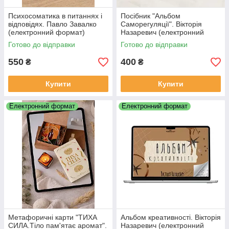
Психосоматика в питаннях і
Посібник "Альбом
відповідях. Павло Завалко
Саморегуляції". Вікторія
(електронний формат)
Назаревич (електронний
формат)
Готово до відправки
Готово до відправки
550
400
₴
₴
Купити
Купити
Електронний формат
Електронний формат
Метафоричні карти "ТИХА
Альбом креативності. Вікторія
СИЛА.Тіло пам'ятає аромат".
Назаревич (електронний